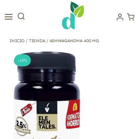
Saltar
al
contenido
INICIO
/
TIENDA
/
ASHWAGANDHA 400 MG
-15%