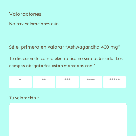
Valoraciones
No hay valoraciones aún.
Sé el primero en valorar “Ashwagandha 400 mg”
Tu dirección de correo electrónico no será publicada.
Los
campos obligatorios están marcados con
*
1 de 5
2 de 5
3 de 5
4 de 5
5 de 5
estrellas
estrellas
estrellas
estrellas
estrellas
Tu valoración
*