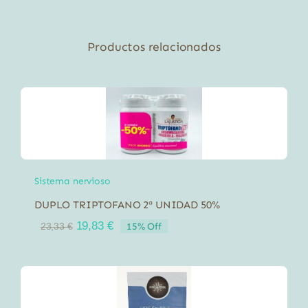
Productos relacionados
Sistema nervioso
DUPLO TRIPTOFANO 2ª UNIDAD 50%
El
El
19,83
€
15% Off
23,33
€
precio
precio
original
actual
era:
es:
23,33 €.
19,83 €.