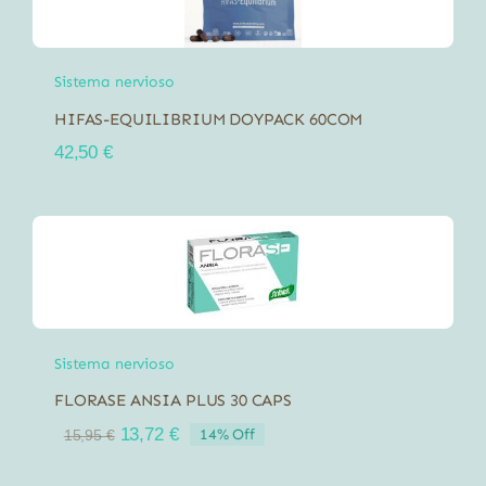
Sistema nervioso
HIFAS-EQUILIBRIUM DOYPACK 60COM
42,50
€
Sistema nervioso
FLORASE ANSIA PLUS 30 CAPS
El
El
13,72
€
14% Off
15,95
€
precio
precio
original
actual