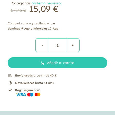
Categorías:
Sistema nervioso
15,09
€
17,75
€
Cómpralo ahora y recíbelo entre
domingo 9 Ago y miércoles 12 Ago
Ashwagandha
400
Añadir al carrito
mg
cantidad
Envío gratis
a partir de
40 €
Devoluciones
hasta 14 días
Pago seguro
con: