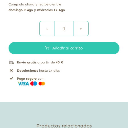
Cómpralo ahora y recíbelo entre
domingo 9 Ago y miércoles 12 Ago
Arcilla
blanca
Añadir al carrito
natural
uso
Envío gratis
a partir de
40 €
interno
Devoluciones
hasta 14 días
Soria
Pago seguro
con:
Natural
250
g
cantidad
Productos relacionados