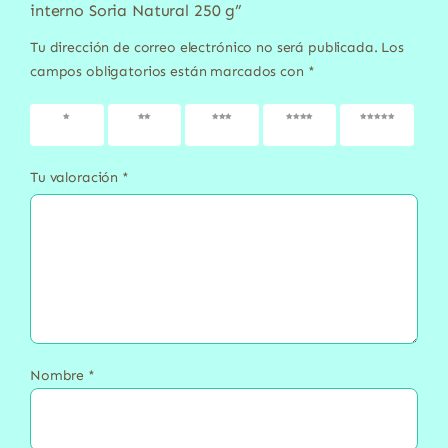
interno Soria Natural 250 g”
Tu dirección de correo electrónico no será publicada.
Los
campos obligatorios están marcados con
*
1 de 5
2 de 5
3 de 5
4 de 5
5 de 5
estrellas
estrellas
estrellas
estrellas
estrellas
Tu valoración
*
Nombre
*