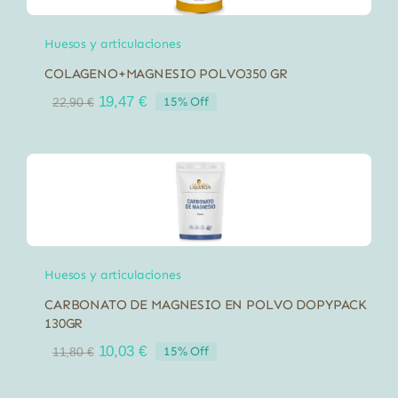
Huesos y articulaciones
COLAGENO+MAGNESIO POLVO350 GR
El
El
19,47
€
15% Off
22,90
€
precio
precio
original
actual
era:
es:
22,90 €.
19,47 €.
Huesos y articulaciones
CARBONATO DE MAGNESIO EN POLVO DOPYPACK
130GR
El
El
10,03
€
15% Off
11,80
€
precio
precio
original
actual