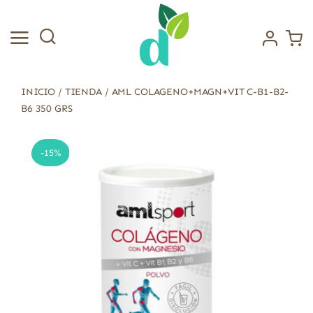
Saltar
al
contenido
INICIO
/
TIENDA
/
AML COLAGENO+MAGN+VIT C-B1-B2-
B6 350 GRS
-15%