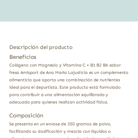
era:
es:
11,80 €.
10,03 €.
Descripción del producto
Beneficios
Colágeno con Magnesio y Vitamina C + B1 B2 B6 sabor
fresa Amlsport de Ana Maria Lajusticia es un complemento
alimenticio que aporta una combinación de nutrientes
ideal para el deportista. Este producto está formulado
para contribuir a una alimentación equilibrada y
adecuada para quienes realizan actividad física.
Composición
Se presenta en un envase de 350 gramos de polvo,
facilitando su dosificación y mezcla con líquidos o