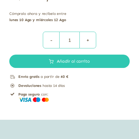
Cómpralo ahora y recíbelo entre
lunes 10 Ago y miércoles 12 Ago
AML
COLAGENO+MAGN+VIT
Añadir al carrito
C-
B1-
Envío gratis
a partir de
40 €
B2-
Devoluciones
hasta 14 días
B6
Pago seguro
con:
350
grs
cantidad