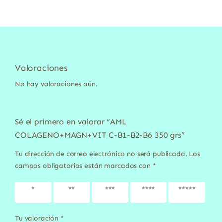
Valoraciones
No hay valoraciones aún.
Sé el primero en valorar “AML
COLAGENO+MAGN+VIT C-B1-B2-B6 350 grs”
Tu dirección de correo electrónico no será publicada.
Los
campos obligatorios están marcados con
*
1 de 5
2 de 5
3 de 5
4 de 5
5 de 5
estrellas
estrellas
estrellas
estrellas
estrellas
Tu valoración
*