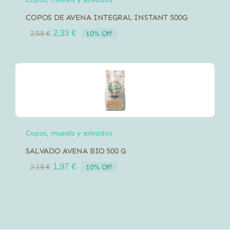
COPOS DE AVENA INTEGRAL INSTANT 500G
El
El
2,33
€
10% Off
2,59
€
precio
precio
original
actual
era:
es:
2,59 €.
2,33 €.
Copos, mueslis y salvados
SALVADO AVENA BIO 500 G
El
El
1,97
€
10% Off
2,19
€
precio
precio
original
actual
era:
es:
2,19 €.
1,97 €.