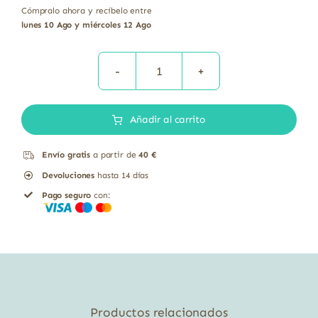
Cómpralo ahora y recíbelo entre
lunes 10 Ago y miércoles 12 Ago
Amaranto
hinchado
Añadir al carrito
bio
El
Envío gratis
a partir de
40 €
Granero
Devoluciones
hasta 14 días
100
Pago seguro
con:
gr
cantidad
Productos relacionados