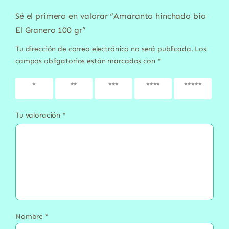
Sé el primero en valorar “Amaranto hinchado bio
El Granero 100 gr”
Tu dirección de correo electrónico no será publicada.
Los
campos obligatorios están marcados con
*
1 de 5
2 de 5
3 de 5
4 de 5
5 de 5
estrellas
estrellas
estrellas
estrellas
estrellas
Tu valoración
*
Nombre
*