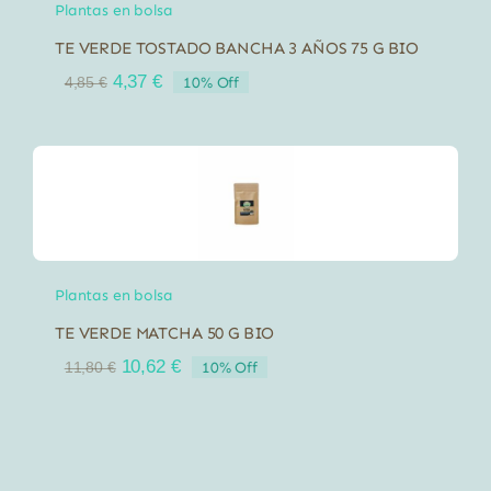
Plantas en bolsa
TE VERDE TOSTADO BANCHA 3 AÑOS 75 G BIO
El
El
4,37
€
10% Off
4,85
€
precio
precio
original
actual
era:
es:
4,85 €.
4,37 €.
Plantas en bolsa
TE VERDE MATCHA 50 G BIO
El
El
10,62
€
10% Off
11,80
€
precio
precio
original
actual
era:
es:
11,80 €.
10,62 €.