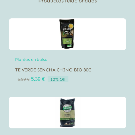
Productos relacionados
Plantas en bolsa
TE VERDE SENCHA CHINO BIO 80G
El
El
5,39
€
10% Off
5,99
€
precio
precio
original
actual
era:
es:
5,99 €.
5,39 €.