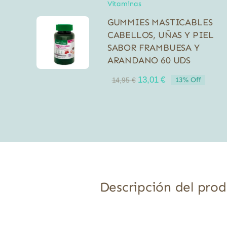
Vitaminas
GUMMIES MASTICABLES
CABELLOS, UÑAS Y PIEL
SABOR FRAMBUESA Y
ARANDANO 60 UDS
El
El
13,01
€
13% Off
14,95
€
precio
precio
original
actual
era:
es:
14,95 €.
13,01 €.
Descripción del pro