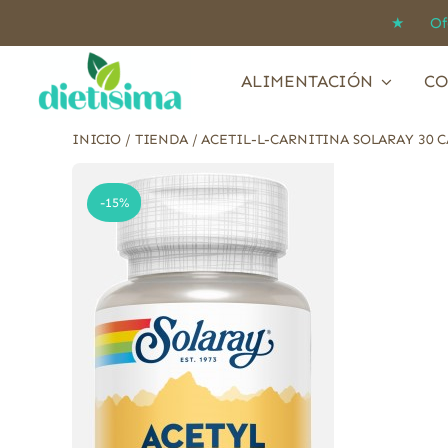
Saltar
★ Ofert
al
contenido
ALIMENTACIÓN
CO
INICIO
/
TIENDA
/
ACETIL-L-CARNITINA SOLARAY 30 
-15%