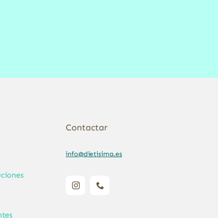
Contactar
info@dietisima.es
ciones
ntes