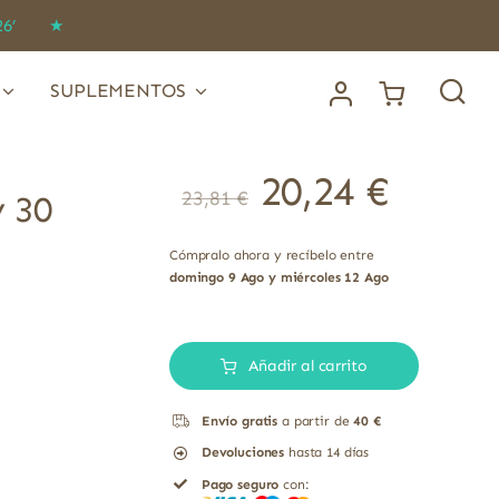
IDO26’ ★
SUPLEMENTOS
20,24
€
23,81
€
y 30
Cómpralo ahora y recíbelo entre
domingo 9 Ago y miércoles 12 Ago
Acetil-
L-
Añadir al carrito
Carnitina
Envío gratis
a partir de
40 €
Solaray
Devoluciones
hasta 14 días
30
Pago seguro
con:
cápsulas