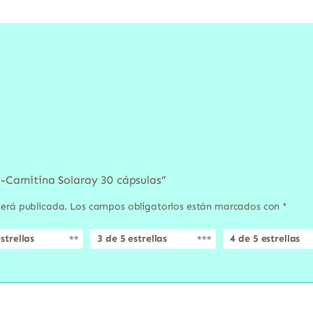
L-Carnitina Solaray 30 cápsulas”
será publicada.
Los campos obligatorios están marcados con
*
strellas
3 de 5 estrellas
4 de 5 estrellas