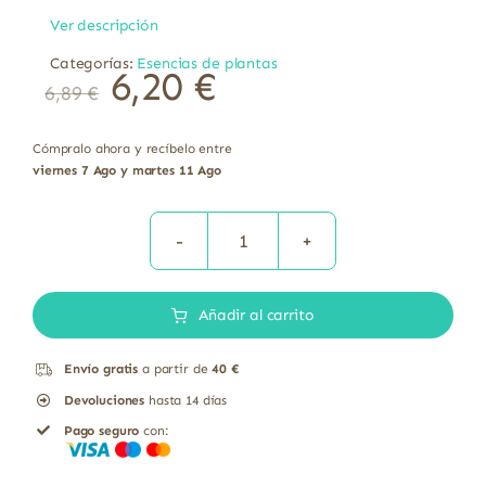
Ver descripción
Categorías:
Esencias de plantas
6,20
€
6,89
€
Cómpralo ahora y recíbelo entre
viernes 7 Ago y martes 11 Ago
Aceite
esencial
Añadir al carrito
de
romero
Envío gratis
a partir de
40 €
bio
Devoluciones
hasta 14 días
El
Pago seguro
con:
Granero
12