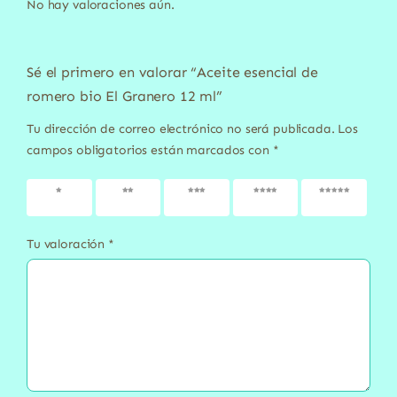
No hay valoraciones aún.
Sé el primero en valorar “Aceite esencial de
romero bio El Granero 12 ml”
Tu dirección de correo electrónico no será publicada.
Los
campos obligatorios están marcados con
*
1 de 5
2 de 5
3 de 5
4 de 5
5 de 5
estrellas
estrellas
estrellas
estrellas
estrellas
Tu valoración
*