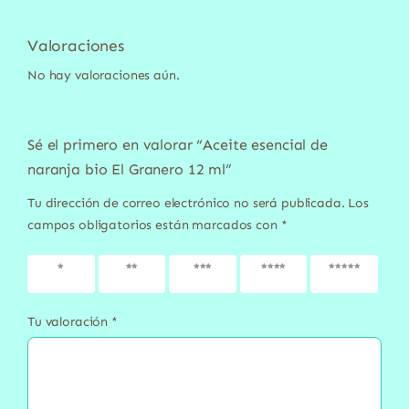
Valoraciones
No hay valoraciones aún.
Sé el primero en valorar “Aceite esencial de
naranja bio El Granero 12 ml”
Tu dirección de correo electrónico no será publicada.
Los
campos obligatorios están marcados con
*
1 de 5
2 de 5
3 de 5
4 de 5
5 de 5
estrellas
estrellas
estrellas
estrellas
estrellas
Tu valoración
*