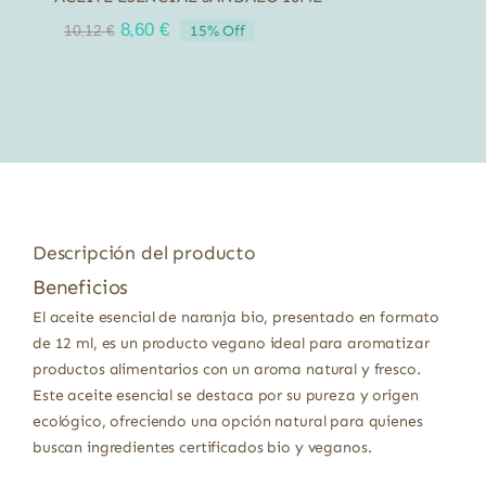
El
El
8,60
€
15% Off
10,12
€
precio
precio
original
actual
era:
es:
10,12 €.
8,60 €.
Descripción del producto
Beneficios
El aceite esencial de naranja bio, presentado en formato
de 12 ml, es un producto vegano ideal para aromatizar
productos alimentarios con un aroma natural y fresco.
Este aceite esencial se destaca por su pureza y origen
ecológico, ofreciendo una opción natural para quienes
buscan ingredientes certificados bio y veganos.