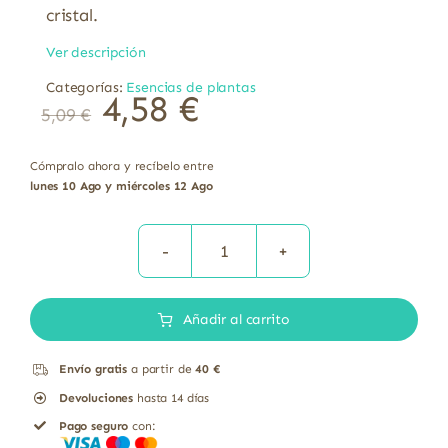
cristal.
Ver descripción
Categorías:
Esencias de plantas
4,58
€
5,09
€
Cómpralo ahora y recíbelo entre
lunes 10 Ago y miércoles 12 Ago
Aceite
esencial
Añadir al carrito
de
naranja
Envío gratis
a partir de
40 €
bio
Devoluciones
hasta 14 días
El
Pago seguro
con:
Granero