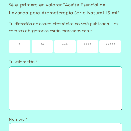
Sé el primero en valorar “Aceite Esencial de
Lavanda para Aromaterapia Soria Natural 15 ml”
Tu dirección de correo electrónico no será publicada.
Los
campos obligatorios están marcados con
*
1 de 5
2 de 5
3 de 5
4 de 5
5 de 5
estrellas
estrellas
estrellas
estrellas
estrellas
Tu valoración
*
Nombre
*