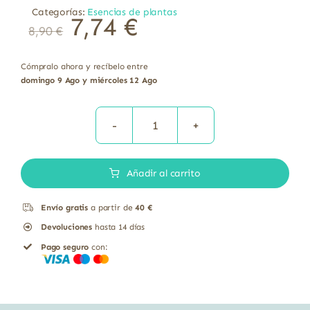
Categorías:
Esencias de plantas
7,74
€
8,90
€
Cómpralo ahora y recíbelo entre
domingo 9 Ago y miércoles 12 Ago
Aceite
Esencial
Añadir al carrito
de
Lavanda
Envío gratis
a partir de
40 €
para
Devoluciones
hasta 14 días
Aromaterapia
Pago seguro
con:
Soria
Natural
15