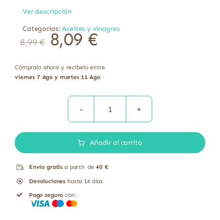
Ver descripción
Categorías:
Aceites y vinagres
8,09
€
8,99
€
Cómpralo ahora y recíbelo entre
viernes 7 Ago y martes 11 Ago
Aceite
de
Añadir al carrito
coco
virgen
Envío gratis
a partir de
40 €
extra
Devoluciones
hasta 14 días
ecológico
Pago seguro
con:
El
Granero