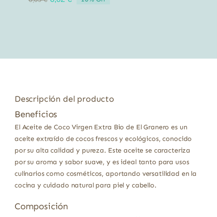
precio
precio
original
actual
era:
es:
6,69 €.
6,02 €.
Descripción del producto
Beneficios
El Aceite de Coco Virgen Extra Bio de El Granero es un
aceite extraído de cocos frescos y ecológicos, conocido
por su alta calidad y pureza. Este aceite se caracteriza
por su aroma y sabor suave, y es ideal tanto para usos
culinarios como cosméticos, aportando versatilidad en la
cocina y cuidado natural para piel y cabello.
Composición