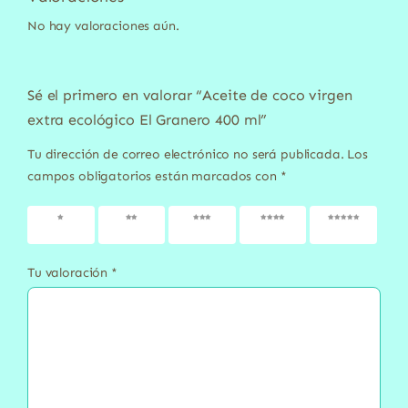
No hay valoraciones aún.
Sé el primero en valorar “Aceite de coco virgen
extra ecológico El Granero 400 ml”
Tu dirección de correo electrónico no será publicada.
Los
campos obligatorios están marcados con
*
1 de 5
2 de 5
3 de 5
4 de 5
5 de 5
estrellas
estrellas
estrellas
estrellas
estrellas
Tu valoración
*