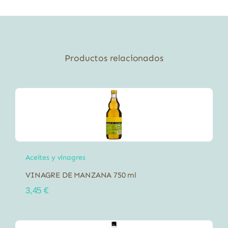
400
ml
cantidad
Productos relacionados
Aceites y vinagres
VINAGRE DE MANZANA 750 ml
3,45
€