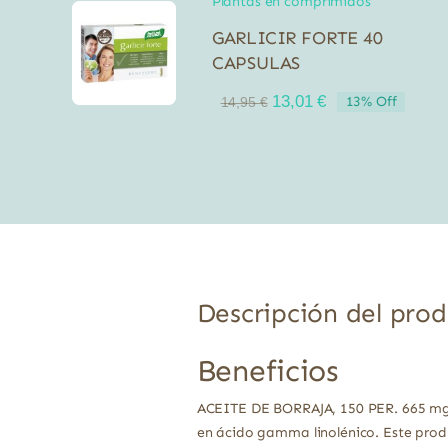
Plantas en comprimidos
GARLICIR FORTE 40
CAPSULAS
El
El
13,01
€
13% Off
14,95
€
precio
precio
original
actual
era:
es:
14,95 €.
13,01 €.
Descripción del pro
Beneficios
ACEITE DE BORRAJA, 150 PER. 665 mg o
en ácido gamma linolénico. Este produ