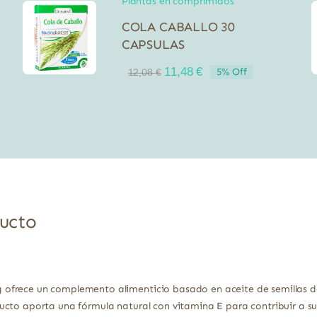
Plantas en comprimidos
COLA CABALLO 30
CAPSULAS
El
El
11,48
€
5% Off
12,08
€
precio
precio
original
actual
era:
es:
12,08 €.
11,48 €.
ducto
frece un complemento alimenticio basado en aceite de semillas de
cto aporta una fórmula natural con vitamina E para contribuir a su