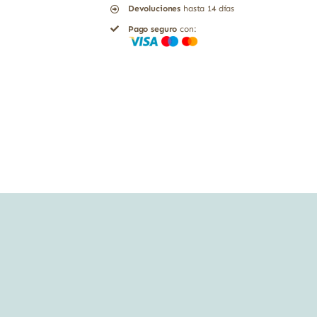
Devoluciones
hasta 14 días
linolénico
Pago seguro
con:
El
Granero
150
perlas
cantidad