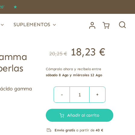
IDO26’ ★
SUPLEMENTOS
18,23
€
20,25
€
 gamma
perlas
Cómpralo ahora y recíbelo entre
sábado 8 Ago y miércoles 12 Ago
n ácido gamma
Aceite
de
Añadir al carrito
Borraja
ácido
Envío gratis
a partir de
40 €
gamma