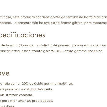
atinosa, este producto contiene aceite de semillas de borraja de pri
atural. La presentación incluye estabilizante glicerol para mantener
pecificaciones
 de borraja (Borago officinalis L.) de primera presión en frío, con u
erla: gelatina, estabilizante glicerol. AGL: ácido gamma linolénico.
ave
borraja con un 20% de ácido gamma linolénico.
a preservar la calidad del aceite.
ministración cómoda.
ío para mantener sus propiedades.
so diario.