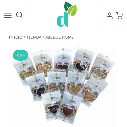
Saltar
al
contenido
INICIO
/
TIENDA
/
ABEDUL HOJAS
-15%