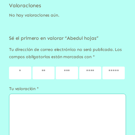
Valoraciones
No hay valoraciones aún.
Sé el primero en valorar “Abedul hojas”
Tu dirección de correo electrónico no será publicada.
Los
campos obligatorios están marcados con
*
1 de 5
2 de 5
3 de 5
4 de 5
5 de 5
estrellas
estrellas
estrellas
estrellas
estrellas
Tu valoración
*