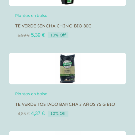
Plantas en bolsa
TE VERDE SENCHA CHINO BIO 80G
El
El
5,39
€
10% Off
5,99
€
precio
precio
original
actual
era:
es:
5,99 €.
5,39 €.
Plantas en bolsa
TE VERDE TOSTADO BANCHA 3 AÑOS 75 G BIO
El
El
4,37
€
10% Off
4,85
€
precio
precio
original
actual
era:
es: