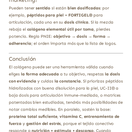
marketing?
Pueden tener
sentido
si están
bien dosificadas
: por
ejemplo,
péptidos para piel
+
FORTIGEL®
para
articulación, cada uno en su
dosis clínica
. Si la mezcla
rebaja el
colágeno elemental útil por toma
, pierdes
potencia. Regla PNIE:
objetivo → dosis → forma →
adherencia
; el orden importa más que la lista de logos.
Conclusión
El colágeno puede ser una herramienta válida cuando
eliges
la forma adecuada
a tu objetivo, respetas
la dosis
con evidencia
y cuidas
la constancia
. Si priorizas péptidos
hidrolizados con buena disolución para la piel, UC-II® a
baja dosis para articulación inmune-mediada, o matrices
patentadas bien estudiadas, tendrás más posibilidades de
notar cambios medibles. En paralelo, sostén la base:
proteína total suficiente
,
vitamina C
,
entrenamiento de
fuerza
y
gestión del estrés
, porque el tejido conectivo
responde a
nutrición + estímulo + descanso
. Cuando