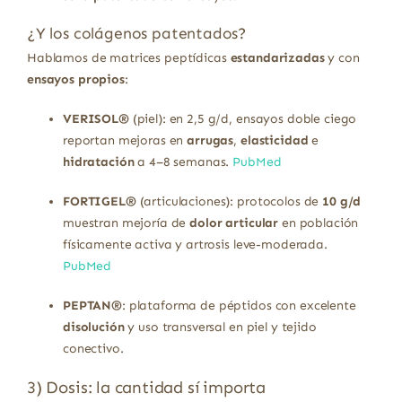
¿Y los colágenos patentados?
Hablamos de matrices peptídicas
estandarizadas
y con
ensayos propios
:
VERISOL®
(piel): en 2,5 g/d, ensayos doble ciego
reportan mejoras en
arrugas
,
elasticidad
e
hidratación
a 4–8 semanas.
PubMed
FORTIGEL®
(articulaciones): protocolos de
10 g/d
muestran mejoría de
dolor articular
en población
físicamente activa y artrosis leve-moderada.
PubMed
PEPTAN®
: plataforma de péptidos con excelente
disolución
y uso transversal en piel y tejido
conectivo.
3) Dosis: la cantidad sí importa