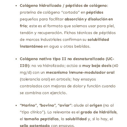
Colágeno hidrolizado / péptidos de colágeno
:
proteína de colágeno “cortada” en
péptidos
pequeños para facilitar
absorción y disolución en
frío
; este es el formato que solemos usar para piel,
tendón y recuperación. Fichas técnicas de péptidos
de marcas industriales confirman su
solubilidad
instantánea
en agua u otras bebidas.
Colágeno nativo tipo II no desnaturalizado (UC-
II®)
: no va hidrolizado; actúa a
muy baja dosis
(40
mg/d) con un
mecanismo inmune-modulador oral
(tolerancia oral) en artrosis; hay ensayos
controlados con mejoras de dolor y función cuando
se combina con ejercicio.
“Marino”, “bovino”, “aviar”
: alude al
origen
(no al
“tipo clínico”). Lo relevante es el
grado de hidrólisis
,
el
tamaño peptídico
, la
solubilidad
y, si lo hay, el
sello patentado
con ensayos.