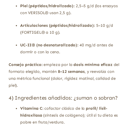
Piel (péptidos/hidrolizado):
2,5–5 g/d (los ensayos
con VERISOL® usan 2,5 g).
Articulaciones (péptidos/hidrolizado):
5–10 g/d
(FORTIGEL® a 10 g).
UC-II® (no desnaturalizado):
40 mg/d antes de
dormir o con la cena.
Consejo práctico:
empieza por la
dosis mínima eficaz
del
formato elegido, mantén
8–12 semanas
, y reevalúa con
una métrica funcional (dolor, rigidez matinal, calidad de
piel).
4) Ingredientes añadidos: ¿suman o sobran?
Vitamina C
: cofactor clásico de la
prolil/ lisil-
hidroxilasa
(síntesis de colágeno); útil si tu dieta es
pobre en fruta/verdura.