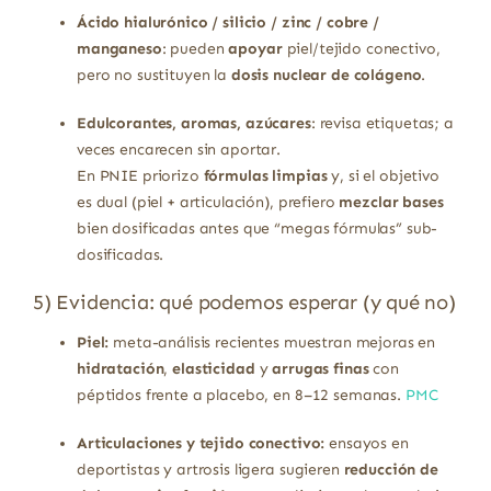
Ácido hialurónico / silicio / zinc / cobre /
manganeso
: pueden
apoyar
piel/tejido conectivo,
pero no sustituyen la
dosis nuclear de colágeno
.
Edulcorantes, aromas, azúcares
: revisa etiquetas; a
veces encarecen sin aportar.
En PNIE priorizo
fórmulas limpias
y, si el objetivo
es dual (piel + articulación), prefiero
mezclar bases
bien dosificadas antes que “megas fórmulas” sub-
dosificadas.
5) Evidencia: qué podemos esperar (y qué no)
Piel:
meta-análisis recientes muestran mejoras en
hidratación
,
elasticidad
y
arrugas finas
con
péptidos frente a placebo, en 8–12 semanas.
PMC
Articulaciones y tejido conectivo:
ensayos en
deportistas y artrosis ligera sugieren
reducción de